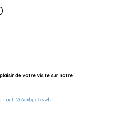
0
plaisir de votre visite sur notre
contact=266bxbjm1xvwh