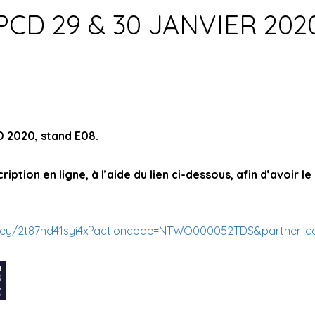
PCD 29 & 30 JANVIER 202
D 2020
, stand E08.
ption en ligne, à l’aide du lien ci-dessous, afin d’avoir le 
urvey/2t87hd41syi4x?actioncode=NTWO000052TDS&partner-