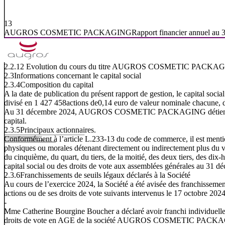
13
AUGROS
COSMETIC
PACKAGING
Rapport
financier
annuel
au
2.2.12
Evolution
du
cours
du
titre
AUGROS
COSMETIC
PACKAG
2.3
Informations
concernant
le
capital
social
2.3.4
Composition
du
capital
A la date de publication du présent rapport de gestion, le capital socia
divisé en 1 427 458actions de0,14 euro de valeur nominale chacune, d
Au 31 décembre 2024, AUGROS COSMETIC PACKAGING détient 5 92
capital.
2.3.5
Principaux
actionnaires.
Conformément
à
l’article
L.233-13
du
code
de
commerce,
il
est
ment
physiques ou morales détenant directement ou indirectement plus du v
du cinquième, du quart, du tiers, de la moitié, des deux tiers, des dix
capital social ou des droits de vote aux assemblées générales au 31 
2.3.6
Franchissements
de
seuils
légaux
déclarés
à
la
Société
Au cours de l’exercice 2024, la Société a été avisée des franchissemen
actions ou de ses droits de vote suivants intervenus le 17 octobre 2024
-
Mme Catherine Bourgine Boucher a déclaré avoir franchi individuelle
droits de vote en AGE de la société AUGROS COSMETIC PACK