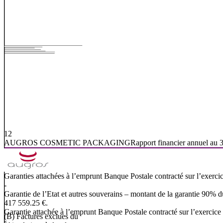
12
AUGROS
COSMETIC
PACKAGING
Rapport
financier
annuel
au
Garanties
attachées
à
l’emprunt
Banque
Postale
contracté
sur
l’exerci
-
Garantie de l’Etat et autres souverains – montant de la garantie 90% 
417 559.25 €.
Garantie
attachée
à
l’emprunt
Banque
Postale
contracté
sur
l’exercice
(B)
Factures
exclues
du
-