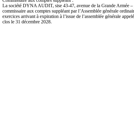
Commissaire
aux
comptes
suppléant
:
La
société
DYNA
AUDIT
,
sise
43-47,
avenue
de
la
Grande
Armée
–
commissaire
aux
comptes
suppléant
par
l’Assemblée
générale
ordinai
exercices
arrivant
à
expiration
à
l’issue
de
l’assemblée
générale
appel
clos le 31 décembre 2028.