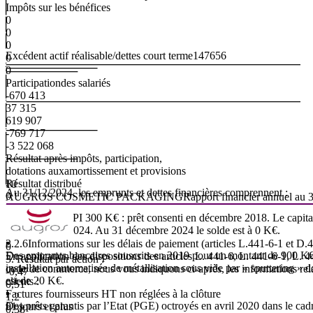
Impôts sur les bénéfices
0
0
0
Excédent actif réalisable/dettes court terme
147
656
0
0
Participationdes salariés
-670 413
37 315
619 907
-769 717
-3 522 068
Résultat après impôts, participation,
dotations auxamortissement et provisions
Résultat distribué
10
Au 31/12/2024, les emprunts et dettes financières comprennent :
0
AUGROS
COSMETIC
PACKAGING
Rapport
financier
annuel
au
▪
0
Emprunt à la BPI 300 K€ : prêt consenti en décembre 2018. Le capital
0
remboursé en 2024. Au 31 décembre 2024 le solde est à 0 K€.
0
▪
2.2.6
Informations
sur
les
délais
de
paiement
(articles
L.441-6-1
et
D.4
0
Des
emprunts
bancaires
souscrits
en
2019
pour
un
montant
de
900
K
En application des dispositions des articles L. 441-6, L. 441-6-1, L. 4
3.
Résultat
par
action
:
installation automatisée de métallisation sous vide par « sputtering » 
code de commerce, nous vous indiquons ci-après, les informations rela
-0,47
est de 20 K€.
clients :
0,51
▪
Factures
fournisseurs
HT
non
réglées
à
la
clôture
1,2
Des prêts garantis par l’Etat (PGE) octroyés en avril 2020 dans le cad
91 jours et plus
0,38