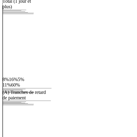
Total (1 jour et
plus)
8%
16%
5%
11%
60%
(A)
Tranches
de
retard
de
paiement