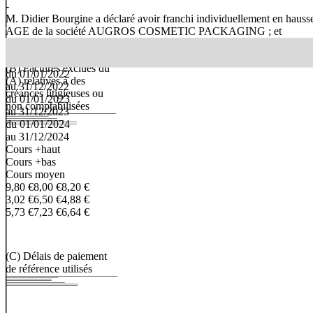
-
M. Didier Bourgine a déclaré avoir franchi individuellement en hausse
AGE de la société AUGROS COSMETIC PACKAGING ; et
(B)
Factures
exclues
du
du
01/01/2022
(A)
relatives
à
des
au
31/12/2022
créances
litigieuses
ou
du
01/01/2023
non
comptabilisées
au
31/12/2023
du
01/01/2024
au
31/12/2024
Cours +haut
Cours +bas
Cours moyen
9,80 €
8,00 €
8,20
€
3,02 €
6,50 €
4,88
€
5,73 €
7,23 €
6,64 €
(C)
Délais
de
paiement
de
référence
utilisés