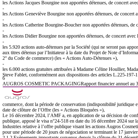
les Actions Jacques Bourgine non apportées détenues, de concert avec l
-
les Actions Geneviève Bourgine non apportées détenues, de concert ave
-
les Actions Catherine Bourgine-Boucher non apportées détenues, de con
-
les Actions Didier Bourgine non apportées détenues, de concert avec l’
-
les 5.920 actions auto-détenues par la Société (qui ne seront pas apport
aux titres détenus par l’Initiateur à la date du Projet de Note d’Informa
2° du Code de commerce) (les «
Actions
Auto-Détenues
»),
-
les 6.000 actions gratuites attribuées à Madame Céline Houllier, M
Steve Fablet, conformément aux dispositions des articles L.225-197
6
AUGROS
COSMETIC
PACKAGING
Rapport
financier
annuel
au
commerce, dont la période de conservation (indisponibilité juridique e
date de clôture de l’Offre (les «
Actions
Bloquées
»),
Le
16
décembre
2024,
l’AMF
a,
en
application
de
sa
décision
de
con
publique,
apposé
le
visa
n°24-518
en
date
du
16
décembre
2024
sur
l
Industries relative à l’offre publique visant les actions Augros Cosmeti
pour une période de 20 jours de négociation se terminant le 17 janvie
2.1.2
Evènements
importants
survenus
depuis
la
clôture
du
31
décemb