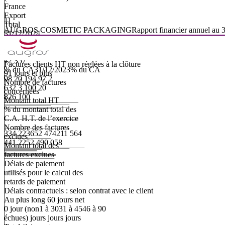
France
Export
11
Total
AUGROS
COSMETIC
PACKAGING
Rapport
financier
annuel
au
31/12/2024
12 084
273
12 357
Factures
clients
HT
non
réglées
à
la
clôture
%
du
CA
31/12/2023
%
du
CA
91 jours et plus
98 20 194 97 2
Nombre de factures
632 3 100 20
concernées
826 100
Montant total HT
% du montant total des
C.A. H.T. de l’exercice
Nombre des factures
334 223
652 474
211 564
exclues
441 225
2 490 058
Montant total des
factures exclues
Délais de paiement
utilisés pour le calcul des
retards de paiement
Délais contractuels : selon contrat avec le client
Au plus long 60 jours net
0 jour (non
1 à 30
31 à 45
46 à 90
échues) jours jours jours