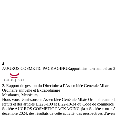
4
AUGROS
COSMETIC
PACKAGING
Rapport
financier
annuel
au
2.
Rapport
de
gestion
du
Directoire
à
l’Assemblée
Générale
Mixte
Ordinaire
annuelle
et
Extraordinaire
Mesdames, Messieurs,
Nous
vous
réunissons
en
Assemblée
Générale
Mixte
Ordinaire
annue
statuts et des articles L.225-100 et L.22-10-34 du Code de commerce p
Société
AUGROS
COSMETIC
PACKAGING
(la
«
Société
»
ou
«
décembre 2024, des résultats de cette activité, des perspectives d’aveni