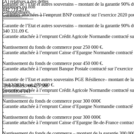
(A)
relatives
à
des
dettes
Garantie de l’Etat et autres souverains – montant de la garantie 90% 
litigieuses
ou
non
442 719.29 €.
comptabilisées
Garanties
attachées
à
l’emprunt
BNP
contracté
sur
l’exercice
2020
po
-
Garantie de l’Etat et autres souverains – montant de la garantie 90% 
340 331.09 €.
Garantie
attachée
à
l’emprunt
Crédit
Agricole
Normandie
contracté
su
-
Nantissement du fonds de commerce pour 250 000 €.
Garantie
attachée
à
l’emprunt
Caisse
d’Epargne
Normandie
contracté
-
Nantissement du fonds de commerce pour 450 000 €.
Garantie
attachée
à
l’emprunt
Banque
Postale
contracté
sur
l’exercice
-
Garantie de l’Etat et autres souverains PGE Résilience– montant de l
31/12/2024, soit 270 000 €.
-290 938
355 664
25 586
Garantie
attachée
à
l’emprunt
Crédit
Agricole
Normandie
contracté
su
28 611
104 141
-
Nantissement du fonds de commerce pour 300 000€
Garantie
attachée
à
l’emprunt
Caisse
d’Epargne
Normandie
contracté
-
Nantissement du fonds de commerce pour 300 000€
Garantie
attachée
à
l’emprunt
Caisse
d’Epargne
Ile-de-France
contrac
-
Nantissement du fonds de commerce – montant de la garantie 300 00