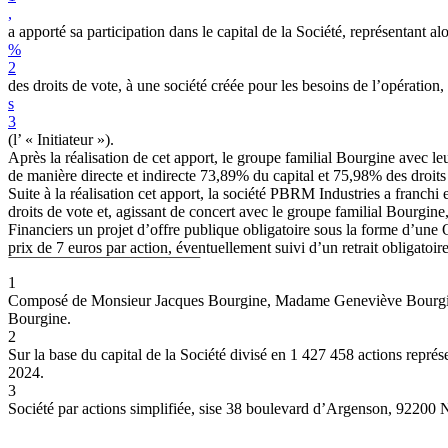
,
a apporté sa participation dans le capital de la Société, représentant a
%
2
des
droits
de
vote,
à
une
société
créée
pour
les
besoins
de
l’opération,
s
3
(l’
«
Initiateur
»).
Après la réalisation de cet apport, le groupe familial Bourgine avec l
de manière directe et indirecte 73,89% du capital et 75,98% des droits
Suite à la réalisation cet apport, la société PBRM Industries a franchi 
droits de vote et, agissant de concert avec le groupe familial Bourgin
Financiers un projet d’offre publique obligatoire sous la forme d’une O
prix de 7 euros par action, éventuellement suivi d’un retrait obligatoi
1
Composé de Monsieur Jacques Bourgine, Madame Geneviève Bourgin
Bourgine.
2
Sur la base du capital de la Société divisé en 1 427 458 actions repré
2024.
3
Société par actions simplifiée, sise 38 boulevard d’Argenson, 92200 