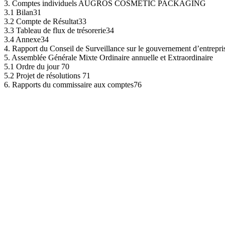
3.
Comptes
individuels
AUGROS
COSMETIC
PACKAGING
3.1 Bilan
31
3.2 Compte de Résultat
33
3.3 Tableau de flux de trésorerie
34
3.4 Annexe
34
4.
Rapport
du
Conseil
de
Surveillance
sur
le
gouvernement
d’entrepri
5.
Assemblée
Générale
Mixte
Ordinaire
annuelle
et
Extraordinaire
5.1 Ordre du jour 70
5.2 Projet de résolutions 71
6.
Rapports
du
commissaire
aux
comptes
76