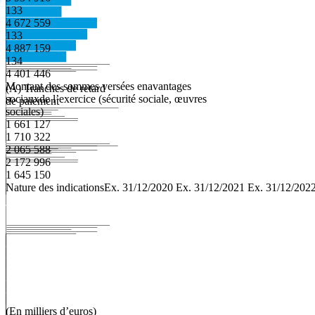
133
4 672 559
133
4 887 159
134
4 401 446
Montant des sommes versées enavantages
(A)
Tranches
de
retard
sociauxde l’exercice (sécurité sociale, œuvres
de
paiement
sociales)
1 661 127
1 710 322
2 065 588
2 172 996
1 645 150
Nature
des
indications
Ex.
31/12/2020
Ex.
31/12/2021
Ex.
31/12/202
(En
milliers
d’euros
)