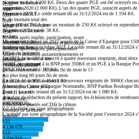
montant total de 4 200 K€. Deux des quatre PGE ont été octroyés en a
Nombre de factures
-2,32
septembre 2020 (2 000 K€). L’un des quatre PGE, souscrit auprès de 
concernées
-0,47
l’exercice 2021. Le solde restant dû au 31/12/2024 est de 1 194 K€.
Montant total HT
0,03
▪
% du montant total des
0,43
Un emprunt CRCA pour un montant de 250 K€ octroyé en septembre 2
achats HT de l’exercice
-0,54
décembre 2024 est de 38 K€.
Nombre des factures
-2,47
▪
exclues
Résultat après impôts, participation, avant
Un emprunt octroyé en 2022 auprès de la Caisse d’Epargne pour 150
Montant total des
dotations auxamortissements et provisions
rembourser depuis octobre 2022. Le solde restant dû au 31/12/2024 s
factures exclues
Résultat après impôts, participationdes
▪
Délais de paiement
salariés et dotations auxamortissements et
En
2023,
la
société
a
souscrit
à
quatre
nouveaux
emprunts,
dont
deux
utilisés pour le calcul des
provisions
710K€, un emprunt à la BNP pour 350K€ et un PGE à la Banque Post
retards de paiement
Dividende attribué
31/12/2024 est de 1 113 K€.
Délais contractuels : 30 jours fin de mois le 15
0
▪
Au plus long 60 jours fin de mois
0
En 2024, la société a souscrit 4 nouveaux emprunts de 300K€ chacun,
0 jour (non
1 à 30
31 à 45
46 à 90
0
Normandie,
Caisse
d’Epargne
Normandie,
BNP
Paribas
Boulogne
Bi
échues) jours jours jours
0
France. Le solde restant dû au 31/12/2024 est de 1 080 K€.
Total (1 jour et
0
A la date de rédaction du présent rapport, les échéanciers de rembourse
plus)
4.
Personnel
:
sont respectés.
Effectif des salariés enCDIà la clôture
2.2.3
Activité
par
zone
géographique.
Montant de la masse
L’activité par zone géographique de la Société pour l’exercice 2024 s’
salariale
133
4 158 078
122
3 934 916