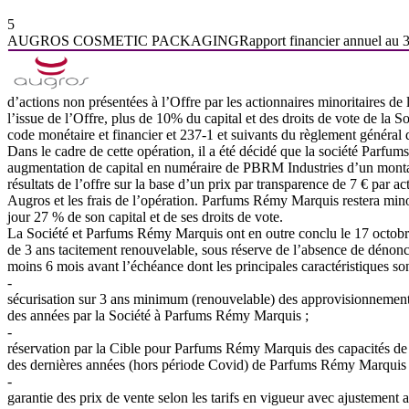
5
AUGROS
COSMETIC
PACKAGING
Rapport
financier
annuel
au
d’actions
non
présentées
à
l’Offre
par
les
actionnaires
minoritaires
de
l’issue de l’Offre, plus de 10% du capital et des droits de vote de la So
code monétaire et financier et 237-1 et suivants du règlement général 
Dans
le
cadre
de
cette
opération,
il
a
été
décidé
que
la
société
Parfum
augmentation de capital en numéraire de PBRM Industries d’un mon
résultats
de
l’offre
sur
la
base
d’un
prix
par
transparence
de
7
€
par
ac
Augros et les frais de l’opération. Parfums Rémy Marquis restera minor
jour 27 % de son capital et de ses droits de vote.
La Société et Parfums Rémy Marquis ont en outre conclu le 17 octob
de 3 ans tacitement renouvelable, sous réserve de l’absence de dénonci
moins 6 mois avant l’échéance dont les principales caractéristiques son
-
sécurisation sur 3 ans minimum (renouvelable) des approvisionnements 
des années par la Société à Parfums Rémy Marquis ;
-
réservation par la Cible pour Parfums Rémy Marquis des capacités de
des dernières années (hors période Covid) de Parfums Rémy Marquis c
-
garantie des prix de vente selon les tarifs en vigueur avec ajustement a