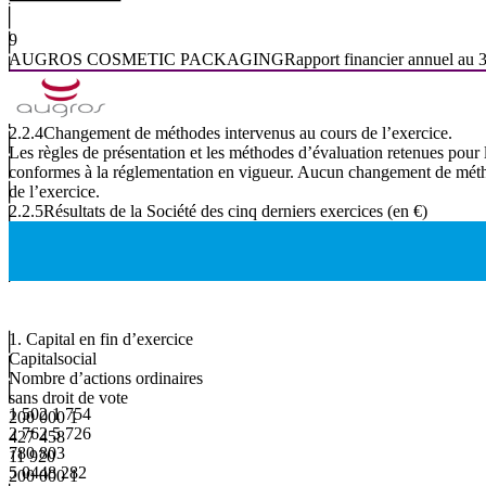
9
AUGROS
COSMETIC
PACKAGING
Rapport
financier
annuel
au
2.2.4
Changement
de
méthodes
intervenus
au
cours
de
l’exercice.
Les
règles
de
présentation
et
les
méthodes
d’évaluation
retenues
pour
conformes à la réglementation en vigueur. Aucun changement de méth
de l’exercice.
2.2.5
Résultats
de
la
Société
des
cinq
derniers
exercices
(en
€)
1.
Capital
en
fin
d’exercice
Capitalsocial
Nombre d’actions ordinaires
sans droit de vote
1 502 1 754
200 000 1
2 762 5 726
427 458
780 803
11 920
5
044
8
282
200 000 1