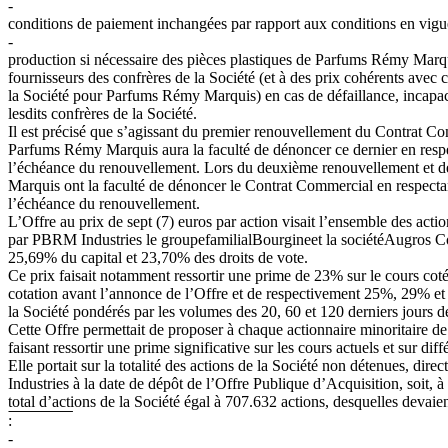
-
conditions de paiement inchangées par rapport aux conditions en vigu
-
production
si
nécessaire
des
pièces
plastiques
de
Parfums
Rémy
Marq
fournisseurs des confrères de la Société (et à des prix cohérents avec c
la Société pour Parfums Rémy Marquis) en cas de défaillance, incapaci
lesdits confrères de la Société.
Il
est
précisé
que
s’agissant
du
premier
renouvellement
du
Contrat
Co
Parfums
Rémy
Marquis
aura
la
faculté
de
dénoncer
ce
dernier
en
resp
l’échéance
du
renouvellement.
Lors
du
deuxième
renouvellement
et
d
Marquis ont la faculté de dénoncer le Contrat Commercial en respecta
l’échéance du renouvellement.
L’Offre au prix de sept (7) euros par action visait l’ensemble des a
par
PBRM
Industries
le
groupefamilialBourgineet
la
sociétéAugros
C
25,69% du capital et 23,70% des droits de vote.
Ce
prix
faisait
notamment
ressortir
une
prime
de
23%
sur
le
cours
cot
cotation avant l’annonce de l’Offre et de respectivement 25%, 29% e
la Société pondérés par les volumes des 20, 60 et 120 derniers jours d
Cette Offre permettait de proposer à chaque actionnaire minoritaire de 
faisant ressortir une prime significative sur les cours actuels et sur di
Elle portait sur la totalité des actions de la Société non détenues, d
Industries à la date de dépôt de l’Offre Publique d’Acquisition, soit, à
total d’actions de la Société égal à 707.632 actions, desquelles devaien
:
-