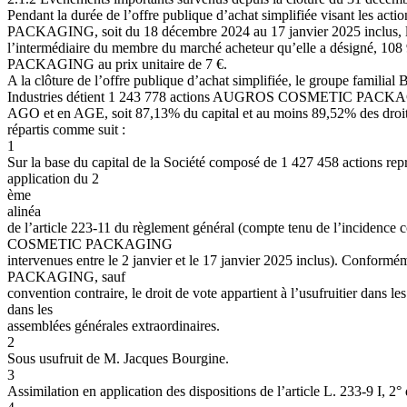
Pendant
la
durée
de
l’offre
publique
d’achat
simplifiée
visant
les
acti
PACKAGING,
soit
du
18
décembre
2024
au
17
janvier
2025
inclus,
l’intermédiaire
du
membre
du
marché
acheteur
qu’elle
a
désigné,
108
PACKAGING au prix unitaire de 7 €.
A
la
clôture
de
l’offre
publique
d’achat
simplifiée,
le
groupe
familial
B
Industries détient 1 243 778 actions AUGROS COSMETIC PACKAGIN
AGO
et
en
AGE,
soit
87,13%
du
capital
et
au
moins
89,52%
des
droi
répartis comme suit :
1
Sur la base du capital de la Société composé de 1 427 458 actions repr
application du 2
ème
alinéa
de
l’article
223-11
du
règlement
général
(compte
tenu
de
l’incidence
COSMETIC
PACKAGING
intervenues entre le 2 janvier et le 17 janvier 2025 inclus). Conf
PACKAGING, sauf
convention
contraire,
le
droit
de
vote
appartient
à
l’usufruitier
dans
le
dans
les
assemblées générales extraordinaires.
2
Sous usufruit de M. Jacques Bourgine.
3
Assimilation en application des dispositions de l’article L. 233-9 I, 