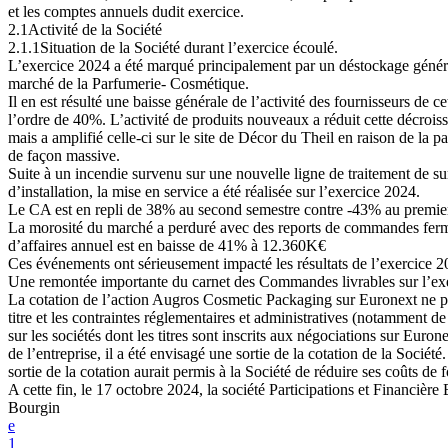
et les comptes annuels dudit exercice.
2.1
Activité
de
la
Société
2.1.1
Situation
de
la
Société
durant
l’exercice
écoulé.
L’exercice 2024 a été marqué principalement par un déstockage généra
marché de la Parfumerie- Cosmétique.
Il en est résulté une baisse générale de l’activité des fournisseurs de ce
l’ordre de 40%. L’activité de produits nouveaux a réduit cette décrois
mais a amplifié celle-ci sur le site de Décor du Theil en raison de la pa
de façon massive.
Suite à un incendie survenu sur une nouvelle ligne de traitement de s
d’installation, la mise en service a été réalisée sur l’exercice 2024.
Le CA est en repli de 38% au second semestre contre -43% au premie
La morosité du marché a perduré avec des reports de commandes ferm
d’affaires annuel est en baisse de 41% à 12.360K€
Ces événements ont sérieusement impacté les résultats de l’exercice 2
Une remontée importante du carnet des Commandes livrables sur l’exe
La cotation de l’action Augros Cosmetic Packaging sur Euronext ne pe
titre
et
les
contraintes
réglementaires
et
administratives
(notamment
d
sur les sociétés dont les titres sont inscrits aux négociations sur Euron
de l’entreprise, il a été envisagé une sortie de la cotation de la Société
sortie de la cotation aurait permis à la Société de réduire ses coûts de
A
cette
fin,
le
17
octobre
2024,
la
société
Participations
et
Financière
Bourgin
e
1