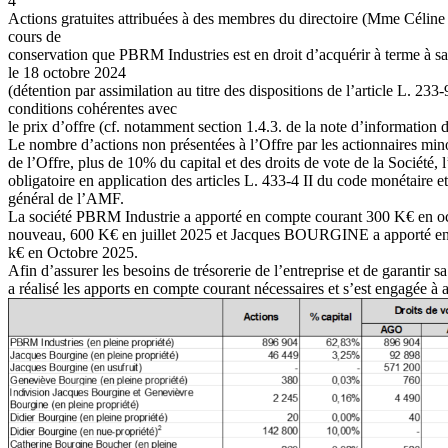
4
Actions
gratuites
attribuées
à
des
membres
du
directoire
(Mme
Célin
cours
de
conservation que PBRM Industries est en droit d’acquérir à terme à sa s
le 18 octobre 2024
(détention
par
assimilation
au
titre
des
dispositions
de
l’article
L.
233-
conditions
cohérentes
avec
le prix d’offre (cf. notamment section 1.4.3. de la note d’information de
Le nombre d’actions non présentées à l’Offre par les actionnaires minor
de
l’Offre,
plus
de
10%
du
capital
et
des
droits
de
vote
de
la
Société,
obligatoire en application des articles L. 433-4 II du code monétaire e
général de l’AMF.
La
société
PBRM
Industrie
a
apporté
en
compte
courant
300
K€
en
o
nouveau, 600 K€ en juillet 2025 et Jacques BOURGINE a apporté en 
k€ en Octobre 2025.
Afin
d’assurer
les
besoins
de
trésorerie
de
l’entreprise
et
de
garantir
s
a réalisé les apports en compte courant nécessaires et s’est engagée à a