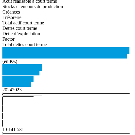
Actif
réalisable
à
court
terme
Stocks et encours de production
Créances
Trésorerie
Total
actif
court
terme
Dettes
court
terme
Dette d’exploitation
Factor
Total
dettes
court
terme
(en
K€)
2024
2023
1 614
1 581