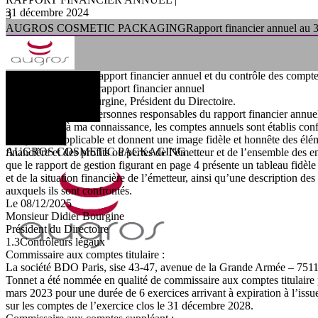
31
décembre
2024
3
AUGROS
COSMETIC
PACKAGING
Rapport
financier
annuel
au
1.
Responsables
du
rapport
financier
annuel
et
du
contrôle
des
compte
1.1
Responsables
du
rapport
financier
annuel
Monsieur
Didier
Bourgine
, Président du Directoire.
1.2
Déclaration
des
personnes
responsables
du
rapport
financier
annue
J’atteste que, à ma connaissance, les comptes annuels sont établis c
comptables
applicable
et
donnent
une
image
fidèle
et
honnête
des
élé
AUGROS COSMETIC PACKAGING
financière
et
des
profits
ou
pertes
de
l’émetteur
et
de
l’ensemble
des
e
que le rapport de gestion figurant en page 4 présente un tableau fidèle d
et de la situation financière de l’émetteur, ainsi qu’une description des
auxquels ils sont confrontés.
Le 08/12/2025
Monsieur Didier Bourgine
Président du Directoire
1.3
Contrôleurs
légaux
Commissaire
aux
comptes
titulaire
:
La société
BDO
Paris
, sise 43-47, avenue de la Grande Armée – 7511
Tonnet
a
été
nommée
en
qualité
de
commissaire
aux
comptes
titulaire
mars 2023 pour une durée de 6 exercices arrivant à expiration à l’issu
sur les comptes de l’exercice clos le 31 décembre 2028.