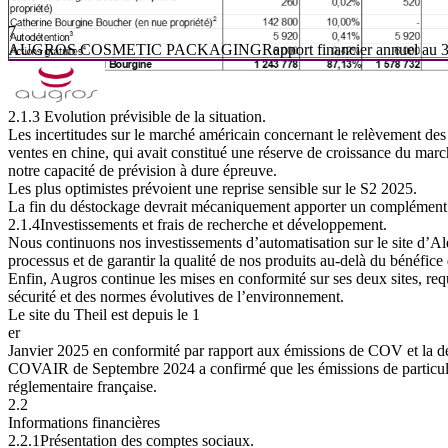
7
AUGROS
COSMETIC
PACKAGING
Rapport
financier
annuel
au
2.1.3
Evolution
prévisible
de
la
situation.
Les incertitudes sur le marché américain concernant le relèvement des «
ventes en chine, qui avait constitué une réserve de croissance du mar
notre capacité de prévision à dure épreuve.
Les plus optimistes prévoient une reprise sensible sur le S2 2025.
La fin du déstockage devrait mécaniquement apporter un complément 
2.1.4
Investissements
et
frais
de
recherche
et
développement.
Nous continuons nos investissements d’automatisation sur le site d’Al
processus et de garantir la qualité de nos produits au-delà du bénéfice 
Enfin, Augros continue les mises en conformité sur ses deux sites, req
sécurité et des normes évolutives de l’environnement.
Le site du Theil est depuis le 1
er
Janvier 2025 en conformité par rapport aux émissions de COV et la d
COVAIR
de
Septembre
2024
a
confirmé
que
les
émissions
de
particu
réglementaire française.
2.2
Informations
financières
2.2.1
Présentation
des
comptes
sociaux.