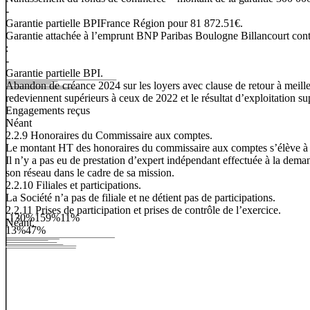
-
Garantie partielle BPIFrance Région pour 81 872.51€.
Garantie
attachée
à
l’emprunt
BNP
Paribas
Boulogne
Billancourt
cont
:
-
Garantie partielle BPI.
Abandon
de
créance
2024
sur
les
loyers
avec
clause
de
retour
à
meill
redeviennent supérieurs à ceux de 2022 et le résultat d’exploitation su
Engagements
reçus
Néant
2.2.9
Honoraires
du
Commissaire
aux
comptes.
Le montant HT des honoraires du commissaire aux comptes s’élève à
Il n’y a pas eu de prestation d’expert indépendant effectuée à la de
son réseau dans le cadre de sa mission
.
2.2.10
Filiales
et
participations.
La Société n’a pas de filiale et ne détient pas de participations.
2.2.11
Prises
de
participation
et
prises
de
contrôle
de
l’exercice.
-130%
159%
11%
Néant.
13%
47%