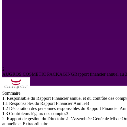
2
AUGROS
COSMETIC
PACKAGING
Rapport
financier
annuel
au
Sommaire
1.
Responsable
du
Rapport
Financier
annuel
et
du
contrôle
des
compt
1.1 Responsables du Rapport Financier Annuel
3
1.2 Déclaration des personnes responsables du Rapport Financier An
1.3 Contrôleurs légaux des comptes
3
2.
Rapport
de
gestion
du
Directoire
à
l’Assemblée
Générale
Mixte
Or
annuelle
et
Extraordinaire