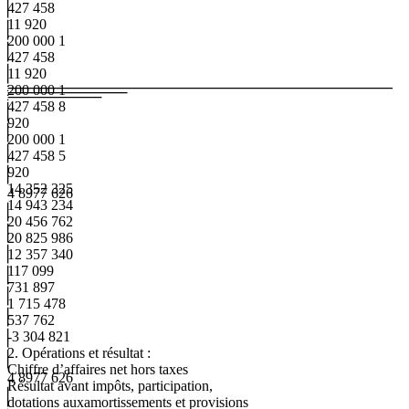
427 458
11 920
200 000 1
427 458
11 920
200 000 1
427 458 8
920
200 000 1
427 458 5
920
14 352 325
4 897
7 626
14 943 234
20 456 762
20 825 986
12 357 340
117 099
731 897
1 715 478
537 762
-3 304 821
2.
Opérations
et
résultat
:
Chiffre d’affaires net hors taxes
4
897
7
626
Résultat avant impôts, participation,
dotations auxamortissements et provisions